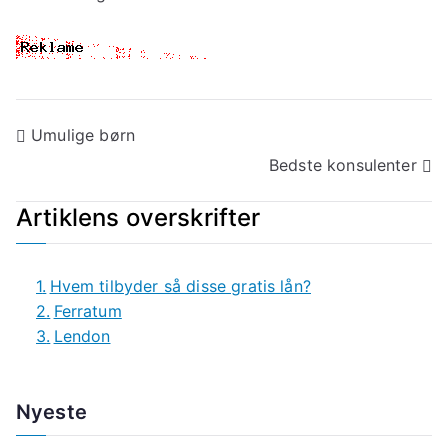
Indlægsnavigation
Umulige børn
Bedste konsulenter
Artiklens overskrifter
Hvem tilbyder så disse gratis lån?
Ferratum
Lendon
Nyeste