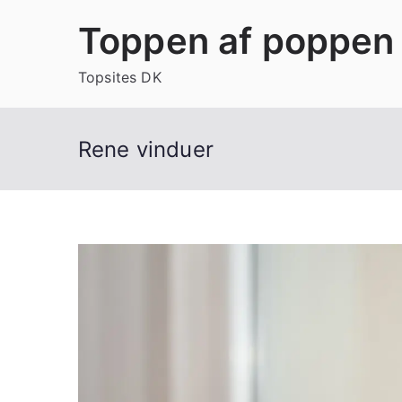
Videre
Toppen af poppen 
til
indhold
Topsites DK
Rene vinduer