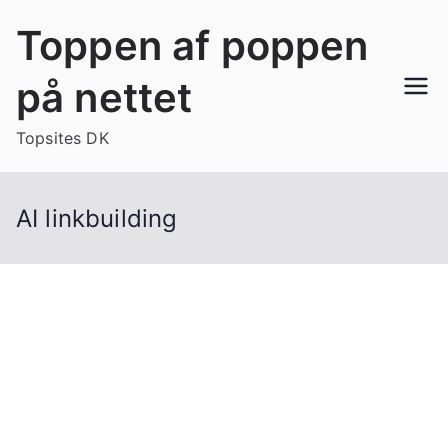
Videre
Toppen af poppen
til
indhold
på nettet
Topsites DK
AI linkbuilding