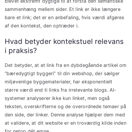
blevet ekstremt dygtige til at forstå den semantiske
sammenhæng mellem sider. Et link er ikke længere
bare et link; det er en anbefaling, hvis værdi afgøres
af den kontekst, den optræder i.
Hvad betyder kontekstuel relevans
i praksis?
Det betyder, at et link fra en dybdegående artikel om
“bæredygtigt byggeri” til din webshop, der sælger
miljøvenlige byggematerialer, har eksponentielt
større værdi end ti links fra irrelevante blogs. AI-
systemer analyserer ikke kun linket, men også
teksten, overskrifterne og de overordnede temaer på
den side, der linker. Denne analyse hjælper dem med
at validere, at dit website er en troværdig kilde inden
for netop dét emne.