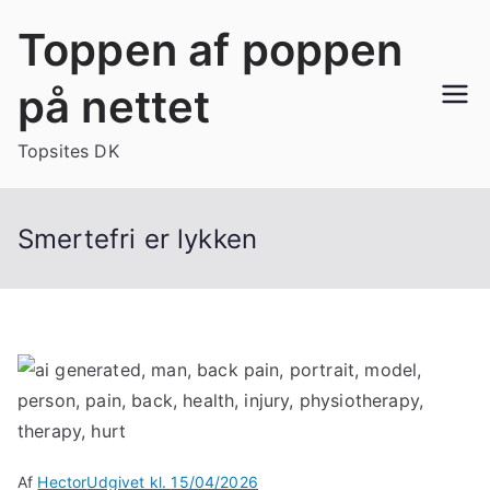
Videre
Toppen af poppen
til
indhold
på nettet
Topsites DK
Smertefri er lykken
Af
Hector
Udgivet kl.
15/04/2026