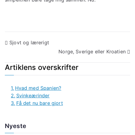
Indlægsnavigation
Sjovt og lærerigt
Norge, Sverige eller Kroatien
Artiklens overskrifter
Hvad med Spanien?
Svinkeærinder
Få det nu bare gjort
Nyeste