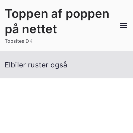
Videre
Toppen af poppen
til
indhold
på nettet
Topsites DK
Elbiler ruster også