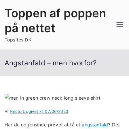
Videre
Toppen af poppen
til
indhold
på nettet
Topsites DK
Angstanfald – men hvorfor?
Af
Hector
Udgivet kl.
07/06/2023
Har du nogensinde prøvet at få et
angstanfald
? Det