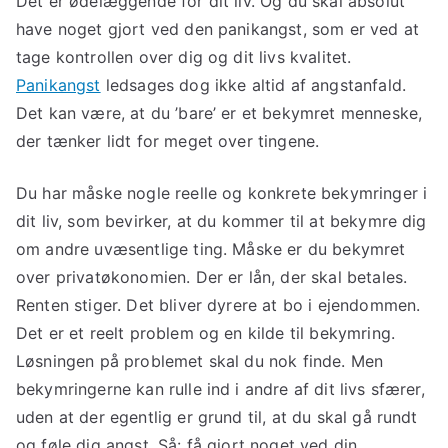
Det er ødelæggende for dit liv. Og du skal absolut
have noget gjort ved den panikangst, som er ved at
tage kontrollen over dig og dit livs kvalitet.
Panikangst
ledsages dog ikke altid af angstanfald.
Det kan være, at du ’bare’ er et bekymret menneske,
der tænker lidt for meget over tingene.
Du har måske nogle reelle og konkrete bekymringer i
dit liv, som bevirker, at du kommer til at bekymre dig
om andre uvæsentlige ting. Måske er du bekymret
over privatøkonomien. Der er lån, der skal betales.
Renten stiger. Det bliver dyrere at bo i ejendommen.
Det er et reelt problem og en kilde til bekymring.
Løsningen på problemet skal du nok finde. Men
bekymringerne kan rulle ind i andre af dit livs sfærer,
uden at der egentlig er grund til, at du skal gå rundt
og føle dig angst. Så: få gjort noget ved din