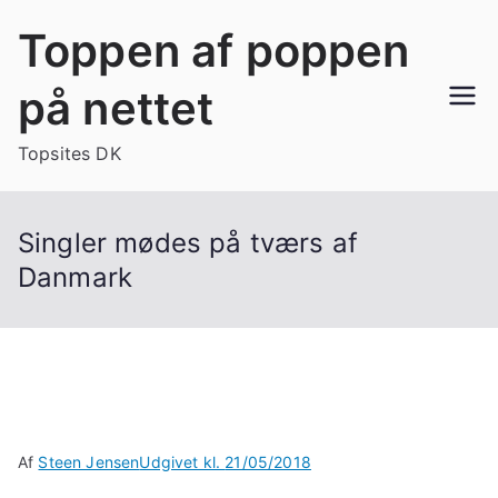
Videre
Toppen af poppen
til
indhold
på nettet
Topsites DK
Singler mødes på tværs af
Danmark
Af
Steen Jensen
Udgivet kl.
21/05/2018