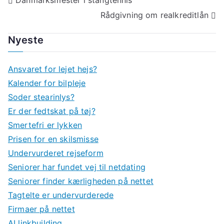
Indlægsnavigation
Rådgivning om realkreditlån
Nyeste
Ansvaret for lejet hejs?
Kalender for bilpleje
Soder stearinlys?
Er der fedtskat på tøj?
Smertefri er lykken
Prisen for en skilsmisse
Undervurderet rejseform
Seniorer har fundet vej til netdating
Seniorer finder kærligheden på nettet
Tagtelte er undervurderede
Firmaer på nettet
AI linkbuilding